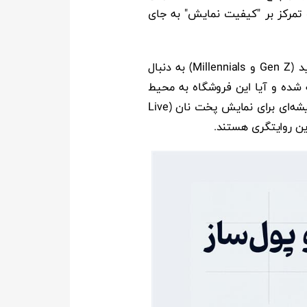
 تمرکز بر "کیفیت نمایش" به جای
تحقیقات رفتارشناسی جدید نشان می‌دهد که مشتریان ایرانی نیز دچار تغییر ذائقه شده‌اند. نسل جدید (Gen Z و Millennials) به دنبال
ه شده و آیا این فروشگاه به محیط
زیست احترام می‌گذارد یا خیر. طراحی فروشگاه شما باید بتواند این داستان را روایت کند. دیوارهای شیشه‌ای برای نمایش پخت نان (Live