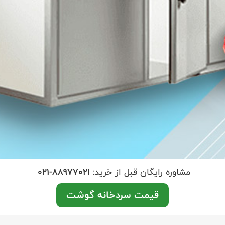
مشاوره رایگان قبل از خرید:
021-88977021
قیمت سردخانه گوشت