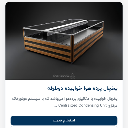
یخچال پرده هوا خوابیده دوطرفه
یخچال خوابیده با مکانیزم پرده‌هوا می‌باشد که با سیستم موتورخانه
مرکزی Centralized Condensing Unit ...
استعلام قیمت