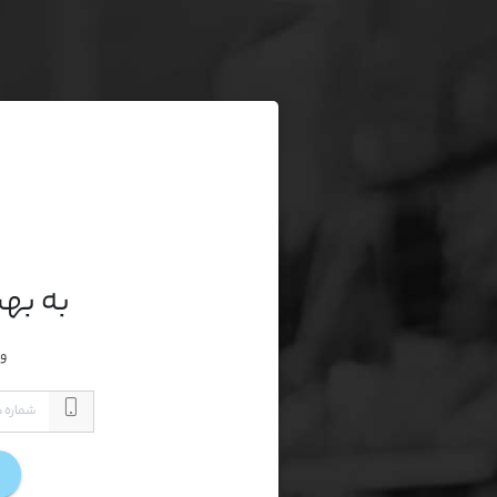
به به
وا