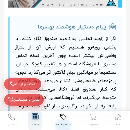
پیام دستیار هوشمند بهسرما:
اگر از زاویه تحلیلی به ناحیه صندوق نگاه کنیم، با
بخشی روبه‌رو هستیم که ارزش آن از متراژ
واقعی‌اش بیشتر است؛ چون آخرین نقطه تماس
مشتری با فروشگاه است و هر تغییر کوچک در آن،
مستقیماً بر میانگین مبلغ فاکتور اثر می‌گذارد. تجربه
پروژه‌های خرده‌فروشی نشان می‌دهد فروشگاه‌هایی
استعلام قیمت
که کنار صندوق فقط «کالا می‌چینند» نتیجه‌ای
متوسط می‌گیرند، اما فروشگاه‌هایی که این فضا را بر
تماس با کارشناسان
پایه رفتار خرید، رنگ‌بندی، ارتفاع دید، سرعت
تصمیم‌گیری و هویت بصری برند طراحی می‌کنند،
فروش جانبی پایدارتری می‌سازند. از نگاه من،
خانه
محصولات
استعلام قیمت
مقالات
تماس