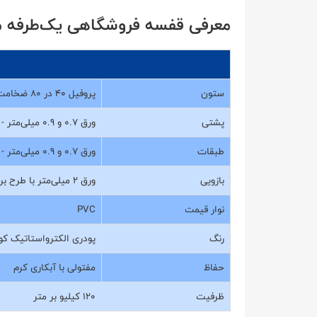
معرفی قفسه فروشگاهی یک‌طرفه مدل 92-65
ستون
پروفیل 40 در 80 ضخامت 2/5 میلی‌متر با پانچ CNC اختصاصی
پشتی
ورق 0.7 و 0.9 میلی‌متر - با طرح برجسته یا پانچی مخصوص آویز
طبقات
ورق 0.7 و 0.9 میلی‌متر - با پل‌های زیر طبقه
بازویی
ورق 2 میلی‌متر با طرح برجسته اختصاصی
نوار قیمت
PVC
رنگ
پودری الکترواستاتیک کور
حفاظ
مفتولی با آبکاری کرم
ظرفیت
120 کیلیو بر متر