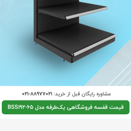
مشاوره رایگان قبل از خرید:
021-88977021
قیمت قفسه فروشگاهی یک‌طرفه مدل BSS192-65