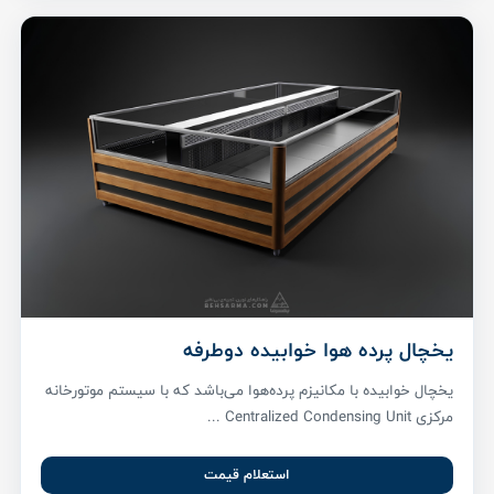
یخچال پرده هوا خوابیده دوطرفه
یخچال خوابیده با مکانیزم پرده‌هوا می‌باشد که با سیستم موتورخانه
مرکزی Centralized Condensing Unit ...
استعلام قیمت